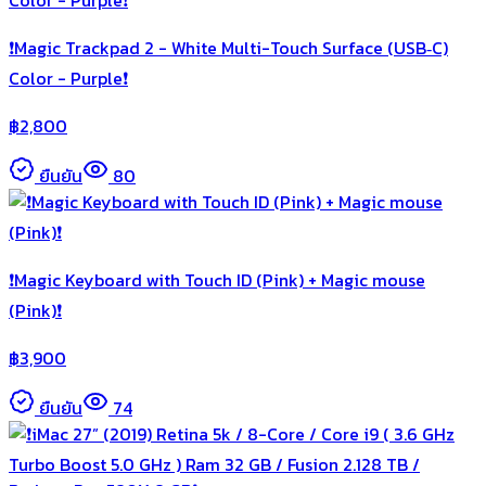
❗️Magic Trackpad 2 - White Multi-Touch Surface (USB‑C)
Color - Purple❗️
฿
2,800
ยืนยัน
80
❗️Magic Keyboard with Touch ID (Pink) + Magic mouse
(Pink)❗️
฿
3,900
ยืนยัน
74