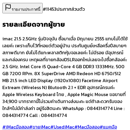
#
11453
ประกาศส่วนตัว
รายงานประกาศนี้
รายละเอียดจากผู้ขาย
imac 21.5 2.5GHz รุ่นปัจจุบัน ซื้อมาเมื่อ มิถุนายน 2555 แทบไม่ได้ใช้
เลยค่ะ เพราะเก็บไว้ที่หอแต่ตัวอยู่บ้าน ประกันศูนย์เหลือครึ่งปีสบายๆ
สภาพดีมาก ยังไม่ได้แกะพลาสติกหุ้มจอเลยค่ะ ไม่มีรอย มีอุปกรณ์
และกล่องครบ เหตุผลที่ขายกล้องDSLRออกใหม่เลยจะไปซื้อกล้องค่ะ
2.5 GHz. Intel Core i5 Quad-Core 4 GB DDR3 1333MHz. 500
GB 7200 RPm. 8X SuperDrive AMD Redeon HD 6750/512
MB 21.5 inch LED Display (1920x1080) Facetime Airport
Extream (Wireless N) Blutooth 2.1 + EDR อุปกรณ์ครบค่ะ
Apple Wireless Keyboard ไทย , Apple Magic Mouse ขอขายที่
34,900 บาทราคานี้ไม่รวมค่าเดินทางส่งนะคะ แต่ถ้าสะดวกรับของ
ใกล้ๆไม่มีค่าส่งค่า อยู่รังสิตนะคะ WhatsApp : 0844314774 Line :
0844314774 Call : 0844314774
#iMacมือสอง
#ขายiMac
#UsediMac
#Macมือสอง
#แมคมือ