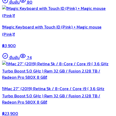
ยืนยัน
80
❗️Magic Keyboard with Touch ID (Pink) + Magic mouse
(Pink)❗️
฿
3,900
ยืนยัน
74
❗️iMac 27” (2019) Retina 5k / 8-Core / Core i9 ( 3.6 GHz
Turbo Boost 5.0 GHz ) Ram 32 GB / Fusion 2.128 TB /
Radeon Pro 580X 8 GB❗️
฿
23,900