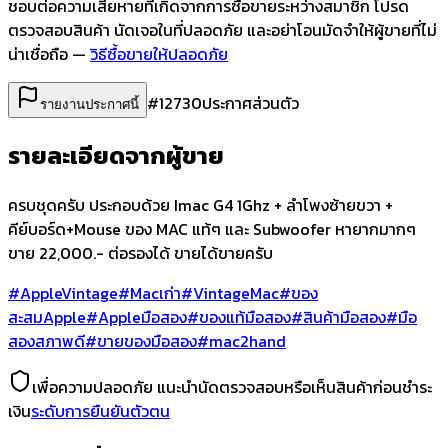
ชอบต่อความเสียหายที่เกิดจากการซื้อขายระหว่างสมาชิก โปรด
ตรวจสอบสินค้า นัดเจอในที่ปลอดภัย และอย่าโอนมัดจำให้ผู้ขายที่ไม่
น่าเชื่อถือ —
วิธีซื้อขายให้ปลอดภัย
#
12730
ประกาศส่วนตัว
รายงานประกาศนี้
รายละเอียดจากผู้ขาย
ครบชุดครับ ประกอบด้วย Imac G4 1Ghz + ลำโพงซ้ายขวา +
คีย์บอร์ด+Mouse ของ MAC แท้ๆ และ Subwoofer หายากมากๆ
ขาย 22,000.- ต่อรองได้ ขายได้ขายครับ
#AppleVintage
#Macเก่า
#VintageMac
#ของ
สะสมApple
#Appleมือสอง
#ของแท้มือสอง
#สินค้ามือสอง
#มือ
สองสภาพดี
#ขายของมือสอง
#mac2hand
เพื่อความปลอดภัย แนะนำนัดตรวจสอบหรือเห็นสินค้าก่อนชำระ
เงิน
ระดับการยืนยันตัวตน