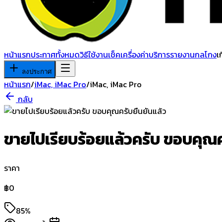
หน้าแรก
ประกาศทั้งหมด
วิธีใช้งาน
เช็คเครื่อง
ค่าบริการ
รายงานกลโกง
เ
ลงประกาศ
หน้าแรก
/
iMac, iMac Pro
/
iMac, iMac Pro
กลับ
ยืนยันแล้ว
ขายไปเรียบร้อยแล้วครับ ขอบคุณ
ราคา
฿
0
85%