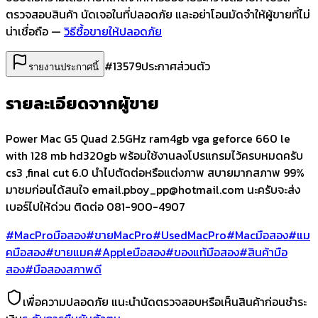
ตรวจสอบสินค้า นัดเจอในที่ปลอดภัย และอย่าโอนมัดจำให้ผู้ขายที่ไม่
น่าเชื่อถือ —
วิธีซื้อขายให้ปลอดภัย
#
13579
ประกาศส่วนตัว
รายงานประกาศนี้
รายละเอียดจากผู้ขาย
Power Mac G5 Quad 2.5GHz ram4gb vga geforce 660 le
with 128 mb hd320gb พร้อมใช้งานลงโปรแกรมไว้ครบหมดครับ
cs3 ,final cut 6.0 นำไปตัดต่อหรือแต่งภาพ สบายมากสภาพ 99%
มาชมก่อนได้สนใจ
email.pboy_pp@hotmail.com
นะครับจะส่ง
เบอร์ไปให้ด่วน ติดต่อ 081-900-4907
#MacProมือสอง
#ขายMacPro
#UsedMacPro
#Macมือสอง
#แม
คมือสอง
#ขายแมค
#Appleมือสอง
#ของแท้มือสอง
#สินค้ามือ
สอง
#มือสองสภาพดี
เพื่อความปลอดภัย แนะนำนัดตรวจสอบหรือเห็นสินค้าก่อนชำระ