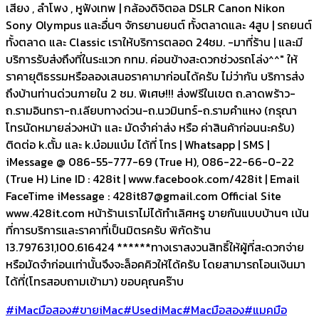
เสียง , ลำโพง , หูฟังเทพ | กล้องดิจิตอล DSLR Canon Nikon
Sony Olympus และอื่นๆ จักรยานยนต์ ทั้งตลาดและ 4สูบ | รถยนต์
ทั้งตลาด และ Classic เราให้บริการตลอด 24ชม. -มาที่ร้าน | และมี
บริการรับส่งถึงที่ในระแวก กทม. ค่อนข้างสะดวกช่วงรถโล่ง^^" ให้
ราคายุติธรรมหรือลองเสนอราคามาก่อนได้ครับ ไม่ว่ากัน บริการส่ง
ถึงบ้านท่านด่วนภายใน 2 ชม. พิเศษ!!! ส่งฟรีในเขต ถ.ลาดพร้าว-
ถ.รามอินทรา-ถ.เลียบทางด่วน-ถ.นวมินทร์-ถ.รามคำแหง (กรุณา
โทรนัดหมายล่วงหน้า และ มัดจำค่าส่ง หรือ ค่าสินค้าก่อนนะครับ)
ติดต่อ k.ตั้ม และ k.บ๋อมแบ๋ม ได้ที่ โทร | Whatsapp | SMS |
iMessage @ 086-55-777-69 (True H), 086-22-66-0-22
(True H) Line ID : 428it | www.facebook.com/428it | Email
FaceTime iMessage :
428it87@gmail.com
Official Site
www.428it.com หน้าร้านเราไม่ได้ทำเลิศหรู ขายกันแบบบ้านๆ เน้น
ที่การบริการและราคาที่เป็นมิตรครับ พิกัดร้าน
13.797631,100.616424 ******ทางเราสงวนสิทธิ์ให้ผู้ที่สะดวกจ่าย
หรือมัดจำก่อนเท่านั้นจึงจะล็อคคิวให้ได้ครับ โดยสามารถโอนเงินมา
ได้ที่(โทรสอบถามเข้ามา) ขอบคุณคร๊าบ
#iMacมือสอง
#ขายiMac
#UsediMac
#Macมือสอง
#แมคมือ