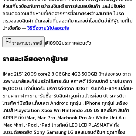
ส่วนเกี่ยวข้องกับการชำระเงินหรือการส่งมอบสินค้า และไม่รับผิด
ชอบต่อความเสียหายที่เกิดจากการซื้อขายระหว่างสมาชิก โปรด
ตรวจสอบสินค้า นัดเจอในที่ปลอดภัย และอย่าโอนมัดจำให้ผู้ขายที่ไม่
น่าเชื่อถือ —
วิธีซื้อขายให้ปลอดภัย
#
18902
ประกาศส่วนตัว
รายงานประกาศนี้
รายละเอียดจากผู้ขาย
iMac 21.5” 2009 core2 3.06Ghz 4GB 500GB มีกล่องครบ ขาด
เฉพาะเมาส์และคีย์บอร์ดไร้สายเดิม สภาพดี ใช้งานปกติ ขายในราคา
16,000 บ. เท่านั้นครับ บริการดีๆจาก 428iT! รับเทิร์น-แลกเปลี่ยน-
ขายฝาก-ฝากขาย-รับซื้อ-รับสินค้ารูดผ่านบัตรผ่อน บัตรเครดิต
โทรศัพท์มือถือ แท็บเลต Android ทุกรุ่น , iPhone ทุกรุ่น| เครื่อง
เกมส์ Playstation Xbox Wii Nintendo 3DS DS และอื่นๆ สินค้า
APPLE ทั้ง iMac, Mac Pro ,Macbook Pro Air White Uni Alu
,Mac Mini , iPod , iPad โทรทัศน์ LED LCD PLASMATV ทั้ง
แบรนด์ยอดฮิต Sony Samsung LG และแบรนด์อื่นๆ ชุดเครื่อง