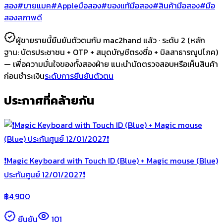
สอง
#ขายแมค
#Appleมือสอง
#ของแท้มือสอง
#สินค้ามือสอง
#มือ
สองสภาพดี
ผู้ขายรายนี้ยืนยันตัวตนกับ mac2hand แล้ว ·
ระดับ 2
(หลัก
ฐาน:
บัตรประชาชน + OTP + สมุดบัญชีตรงชื่อ + บิลสาธารณูปโภค
)
— เพื่อความมั่นใจของทั้งสองฝ่าย แนะนำนัดตรวจสอบหรือเห็นสินค้า
ก่อนชำระเงิน
ระดับการยืนยันตัวตน
ประกาศที่คล้ายกัน
❗️Magic Keyboard with Touch ID (Blue) + Magic mouse (Blue)
ประกันศูนย์ 12/01/2027❗️
฿
4,900
ยืนยัน
101