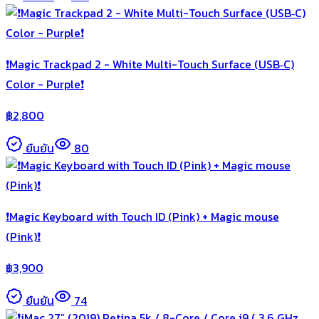
❗️Magic Trackpad 2 - White Multi-Touch Surface (USB‑C)
Color - Purple❗️
฿
2,800
ยืนยัน
80
❗️Magic Keyboard with Touch ID (Pink) + Magic mouse
(Pink)❗️
฿
3,900
ยืนยัน
74