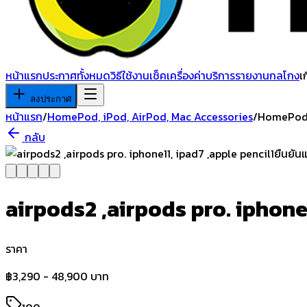
หน้าแรก
ประกาศทั้งหมด
วิธีใช้งาน
เช็คเครื่อง
ค่าบริการ
รายงานกลโกง
เ
ลงประกาศ
หน้าแรก
/
HomePod, iPod, AirPod, Mac Accessories
/
HomePod, 
กลับ
ยืนยันแ
airpods2 ,airpods pro. iphone1
ราคา
฿
3,290 - 48,900 บาท