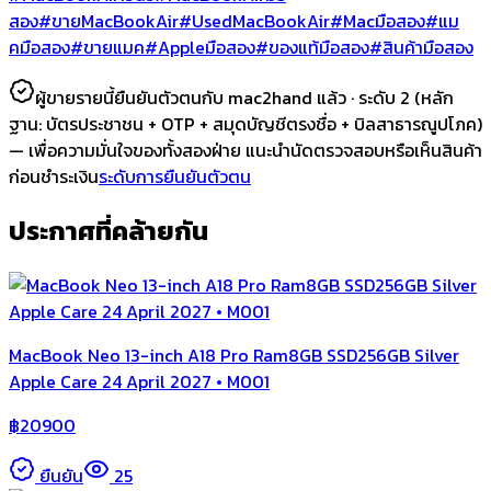
สอง
#ขายMacBookAir
#UsedMacBookAir
#Macมือสอง
#แม
คมือสอง
#ขายแมค
#Appleมือสอง
#ของแท้มือสอง
#สินค้ามือสอง
ผู้ขายรายนี้ยืนยันตัวตนกับ mac2hand แล้ว ·
ระดับ 2
(หลัก
ฐาน:
บัตรประชาชน + OTP + สมุดบัญชีตรงชื่อ + บิลสาธารณูปโภค
)
— เพื่อความมั่นใจของทั้งสองฝ่าย แนะนำนัดตรวจสอบหรือเห็นสินค้า
ก่อนชำระเงิน
ระดับการยืนยันตัวตน
ประกาศที่คล้ายกัน
MacBook Neo 13-inch A18 Pro Ram8GB SSD256GB Silver
Apple Care 24 April 2027 • M001
฿
20900
ยืนยัน
25