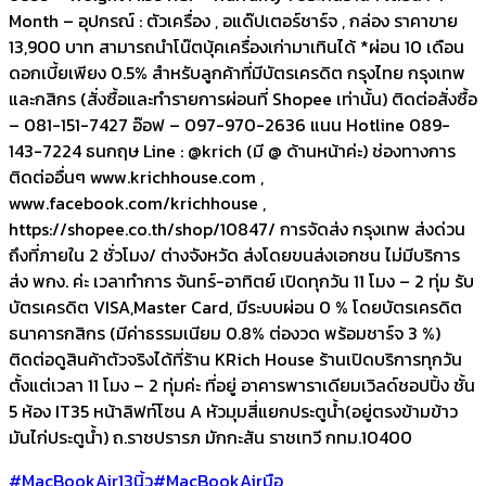
Month – อุปกรณ์ : ตัวเครื่อง , อแด๊ปเตอร์ชาร์จ , กล่อง ราคาขาย
13,900 บาท สามารถนำโน๊ตบุ้คเครื่องเก่ามาเทินได้ *ผ่อน 10 เดือน
ดอกเบี้ยเพียง 0.5% สำหรับลูกค้าที่มีบัตรเครดิต กรุงไทย กรุงเทพ
และกสิกร (สั่งซื้อและทำรายการผ่อนที่ Shopee เท่านั้น) ติดต่อสั่งซื้อ
– 081-151-7427 อ๊อฟ – 097-970-2636 แนน Hotline 089-
143-7224 ธนกฤษ Line : @krich (มี @ ด้านหน้าค่ะ) ช่องทางการ
ติดต่ออื่นๆ www.krichhouse.com ,
www.facebook.com/krichhouse ,
https://shopee.co.th/shop/10847/ การจัดส่ง กรุงเทพ ส่งด่วน
ถึงที่ภายใน 2 ชั่วโมง/ ต่างจังหวัด ส่งโดยขนส่งเอกชน ไม่มีบริการ
ส่ง พกง. ค่ะ เวลาทำการ จันทร์-อาทิตย์ เปิดทุกวัน 11 โมง – 2 ทุ่ม รับ
บัตรเครดิต VISA,Master Card, มีระบบผ่อน 0 % โดยบัตรเครดิต
ธนาคารกสิกร (มีค่าธรรมเนียม 0.8% ต่องวด พร้อมชาร์จ 3 %)
ติดต่อดูสินค้าตัวจริงได้ที่ร้าน KRich House ร้านเปิดบริการทุกวัน
ตั้งแต่เวลา 11 โมง – 2 ทุ่มค่ะ ที่อยู่ อาคารพาราเดียมเวิลด์ชอปปิ้ง ชั้น
5 ห้อง IT35 หน้าลิฟท์โซน A หัวมุมสี่แยกประตูน้ำ(อยู่ตรงข้ามข้าว
มันไก่ประตูน้ำ) ถ.ราชปรารภ มักกะสัน ราชเทวี กทม.10400
#MacBookAir13นิ้ว
#MacBookAirมือ