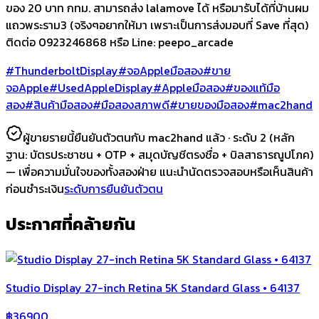
ของ 20 บาท กทม. สามารถส่ง lalamove ได้ หรือมารับได้ที่บ้านผม
แถวพระราม3 (จริงๆอยากให้มา เพราะเป็นการส่งมอบที่ Save ที่สุด)
ติดต่อ 0923246868 หรือ Line: peepo_arcade
#ThunderboltDisplay
#จอAppleมือสอง
#ขาย
จอApple
#UsedAppleDisplay
#Appleมือสอง
#ของแท้มือ
สอง
#สินค้ามือสอง
#มือสองสภาพดี
#ขายของมือสอง
#mac2hand
ผู้ขายรายนี้ยืนยันตัวตนกับ mac2hand แล้ว ·
ระดับ 2
(หลัก
ฐาน:
บัตรประชาชน + OTP + สมุดบัญชีตรงชื่อ + บิลสาธารณูปโภค
)
— เพื่อความมั่นใจของทั้งสองฝ่าย แนะนำนัดตรวจสอบหรือเห็นสินค้า
ก่อนชำระเงิน
ระดับการยืนยันตัวตน
ประกาศที่คล้ายกัน
Studio Display 27-inch Retina 5K Standard Glass • 64137
฿
36900