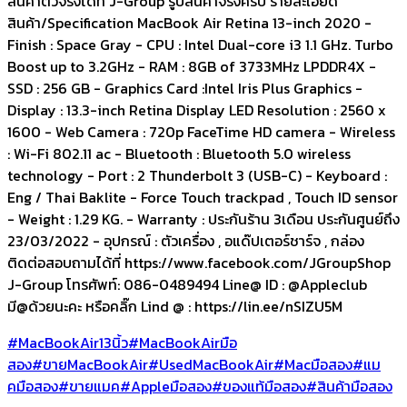
สินค้าตัวจริงได้ที่ J-Group รูปสินค้าจริงครับ รายละเอียด
สินค้า/Specification MacBook Air Retina 13-inch 2020 -
Finish : Space Gray - CPU : Intel Dual-core i3 1.1 GHz. Turbo
Boost up to 3.2GHz - RAM : 8GB of 3733MHz LPDDR4X -
SSD : 256 GB - Graphics Card :Intel Iris Plus Graphics -
Display : 13.3-inch Retina Display LED Resolution : 2560 x
1600 - Web Camera : 720p FaceTime HD camera - Wireless
: Wi-Fi 802.11 ac - Bluetooth : Bluetooth 5.0 wireless
technology - Port : 2 Thunderbolt 3 (USB-C) - Keyboard :
Eng / Thai Baklite - Force Touch trackpad , Touch ID sensor
- Weight : 1.29 KG. - Warranty : ประกันร้าน 3เดือน ประกันศูนย์ถึง
23/03/2022 - อุปกรณ์ : ตัวเครื่อง , อแด๊ปเตอร์ชาร์จ , กล่อง
ติดต่อสอบถามได้ที่ https://www.facebook.com/JGroupShop
J-Group โทรศัพท์: 086-0489494 Line@ ID : @Appleclub
มี@ด้วยนะคะ หรือคลิ๊ก Lind @ : https://lin.ee/nSIZU5M
#MacBookAir13นิ้ว
#MacBookAirมือ
สอง
#ขายMacBookAir
#UsedMacBookAir
#Macมือสอง
#แม
คมือสอง
#ขายแมค
#Appleมือสอง
#ของแท้มือสอง
#สินค้ามือสอง