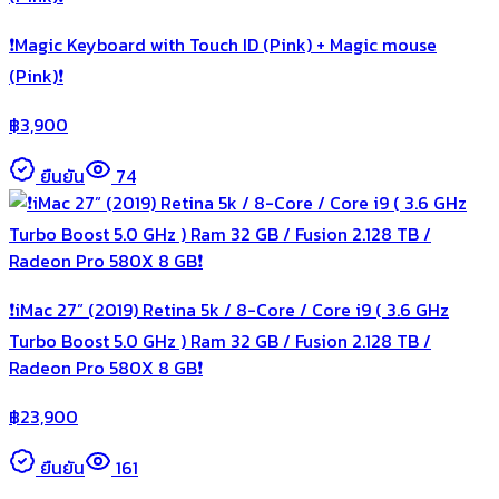
❗️Magic Keyboard with Touch ID (Pink) + Magic mouse
(Pink)❗️
฿
3,900
ยืนยัน
74
❗️iMac 27” (2019) Retina 5k / 8-Core / Core i9 ( 3.6 GHz
Turbo Boost 5.0 GHz ) Ram 32 GB / Fusion 2.128 TB /
Radeon Pro 580X 8 GB❗️
฿
23,900
ยืนยัน
161