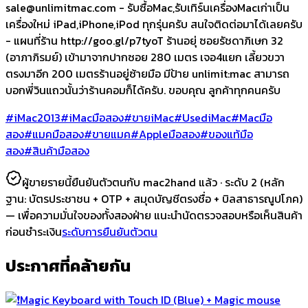
sale@unlimitmac.com
- รับซื้อMac,รับเทิร์นเครื่องMacเก่าเป็น
เครื่องใหม่ iPad,iPhone,iPod ทุกรุ่นครับ สนใจติดต่อมาได้เลยครับ
- แผนที่ร้าน http://goo.gl/p7tyoT ร้านอยุ่ ซอยรัชดาภิเษก 32
(อาภาภิรมย์) เข้ามาจากปากซอย 280 เมตร เจอ4แยก เลี้ยวขวา
ตรงมาอีก 200 เมตรร้านอยู่ซ้ายมือ มีป้าย unlimit:mac สามารถ
บอกพี่วินแถวนั้นว่าร้านคอมก็ได้ครับ. ขอบคุณ ลูกค้าทุกคนครับ
#iMac2013
#iMacมือสอง
#ขายiMac
#UsediMac
#Macมือ
สอง
#แมคมือสอง
#ขายแมค
#Appleมือสอง
#ของแท้มือ
สอง
#สินค้ามือสอง
ผู้ขายรายนี้ยืนยันตัวตนกับ mac2hand แล้ว ·
ระดับ 2
(หลัก
ฐาน:
บัตรประชาชน + OTP + สมุดบัญชีตรงชื่อ + บิลสาธารณูปโภค
)
— เพื่อความมั่นใจของทั้งสองฝ่าย แนะนำนัดตรวจสอบหรือเห็นสินค้า
ก่อนชำระเงิน
ระดับการยืนยันตัวตน
ประกาศที่คล้ายกัน