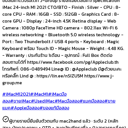
ชมสินค้าตัวจริงได้ที่ J-Group รายละเอียดสินค้า/Specification
iMac 24-inch M1 2021 CTO/BTO - Finish : Silver - CPU : 8-
core CPU - RAM : 16GB - SSD : 512GB - Graphics Card : 8-
core GPU - Display : 24-inch 4.5K Retina display - Web
Camera : 1080p FaceTime HD camera - 802.11ax Wi-Fi 6
wireless networking - Bluetooth 5.0 wireless technology -
Port : Two Thunderbolt / USB 4 ports - Keyboard : Magic
Keyboard พร้อม Touch ID - Magic Mouse - Weight : 4.48 KG.
- Warranty : ประกันร้าน 1เดือน - อุปกรณ์ : Full Box ติดต่อ
สอบถามได้ที่ https://www.facebook.com/pg/Appleclub.th
โทรศัพท์: 086-0489494 Line@ ID : @Appleclub มี@ด้วยนะคะ
หรือคลิ๊ก Lind @ : https://lin.ee/nSIZU5M https://www.j-
group.me
#iMacM12021
#iMacM1
#iMacมือ
สอง
#ขายiMac
#UsediMac
#Macมือสอง
#แมคมือสอง
#ขาย
แมค
#Appleมือสอง
#ของแท้มือสอง
ผู้ขายรายนี้ยืนยันตัวตนกับ mac2hand แล้ว ·
ระดับ 2
(หลัก
ฐาน:
บัตรประชาชน + OTP + สมุดบัญชีตรงชื่อ + บิลสาธารณูปโภค
)