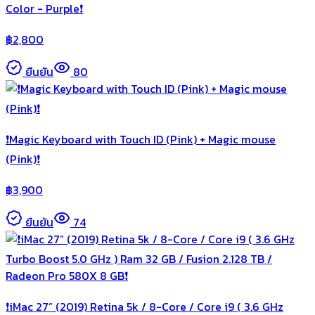
Color - Purple❗️
฿
2,800
ยืนยัน
80
❗️Magic Keyboard with Touch ID (Pink) + Magic mouse
(Pink)❗️
฿
3,900
ยืนยัน
74
❗️iMac 27” (2019) Retina 5k / 8-Core / Core i9 ( 3.6 GHz