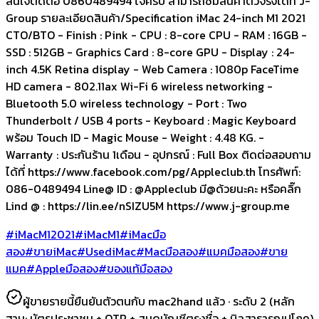
สนใจติดต่อ 0860489494 โจครับ สามารถชมสินค้าตัวจริงได้ที่ J-
Group รายละเอียดสินค้า/Specification iMac 24-inch M1 2021
CTO/BTO - Finish : Pink - CPU : 8-core CPU - RAM : 16GB -
SSD : 512GB - Graphics Card : 8-core GPU - Display : 24-
inch 4.5K Retina display - Web Camera : 1080p FaceTime
HD camera - 802.11ax Wi-Fi 6 wireless networking -
Bluetooth 5.0 wireless technology - Port : Two
Thunderbolt / USB 4 ports - Keyboard : Magic Keyboard
พร้อม Touch ID - Magic Mouse - Weight : 4.48 KG. -
Warranty : ประกันร้าน 1เดือน - อุปกรณ์ : Full Box ติดต่อสอบถาม
ได้ที่ https://www.facebook.com/pg/Appleclub.th โทรศัพท์:
086-0489494 Line@ ID : @Appleclub มี@ด้วยนะคะ หรือคลิ๊ก
Lind @ : https://lin.ee/nSIZU5M https://www.j-group.me
#iMacM12021
#iMacM1
#iMacมือ
สอง
#ขายiMac
#UsediMac
#Macมือสอง
#แมคมือสอง
#ขาย
แมค
#Appleมือสอง
#ของแท้มือสอง
ผู้ขายรายนี้ยืนยันตัวตนกับ mac2hand แล้ว ·
ระดับ 2
(หลัก
ฐาน:
บัตรประชาชน + OTP + สมุดบัญชีตรงชื่อ + บิลสาธารณูปโภค
)