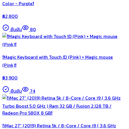
Color - Purple❗️
฿
2,800
ยืนยัน
80
❗️Magic Keyboard with Touch ID (Pink) + Magic mouse
(Pink)❗️
฿
3,900
ยืนยัน
74
❗️iMac 27” (2019) Retina 5k / 8-Core / Core i9 ( 3.6 GHz