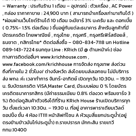
– Warranty : ประกันร้าน 1 เดือน – อุปกรณ์ : ตัวเครื่อง , AC Power
, กล่อง ราคาคาขาย : 24,900 บาท ( สามารถนำเครื่องเก่ามาเทินได้ )
*ผ่อนผ่านเว็บไซต์ร้านได้ 10 เดือน จะมีชาร์ 3% นะครับ และ ดอกเบี้ย
( 0.75%- 1.5% ต่อเดือน ) ขึ้นอยู่กับแต่ละธนาคาร สำหรับลูกค้าที่มี
บัตรเครดิต ไทยพาณีชย์ , กรุงไทย , กรุงศรี , กรุงศรีเฟิร์สช้อยส์ ,
ธนชาต , กสิกรไทย* ติดต่อสั่งซื้อ – 080-834-7118 นก Hotline
089-143-7224 ธนกฤษ Line : KRich (มี @ ด้านหน้าค่ะ) ช่อง
ทางการติดต่ออื่นๆ www.krichhouse.com ,
www.facebook.com/krichhouse การจัดส่ง กรุงเทพ ส่งด่วน
ถึงที่ภายใน 2 ชั่วโมง/ ต่างจังหวัด ส่งโดยขนส่งเอกชน ไม่มีบริการ
ส่ง พกง. ค่ะ เวลาทำการ จันทร์-อาทิตย์ เปิดทุกวัน 10:30น. – 19:30
น. รับบัตรเครดิต VISA,Master Card, มีระบบผ่อน 0 % โดยบัตร
เครดิตธนาคารกสิกร (มีค่าธรรมเนียม 0.8% ต่องวด พร้อมชาร์จ 3
%) ติดต่อดูสินค้าตัวจริงได้ที่ร้าน KRich House ร้านเปิดบริการทุก
วัน ตั้งแต่เวลา 10:30น. – 19:30 น. ที่อยู่ อาคารพาราเดียมเวิลด์
ชอปปิ้ง ชั้น 4 ห้อง IT111 หน้าลิฟท์โซน A หัวมุมสี่แยกประตูน้ำ(อยู่
ตรงข้ามข้าวมันไก่ประตูน้ำ) ถ.ราชปรารภ มักกะสัน ราชเทวี
กทม.10400