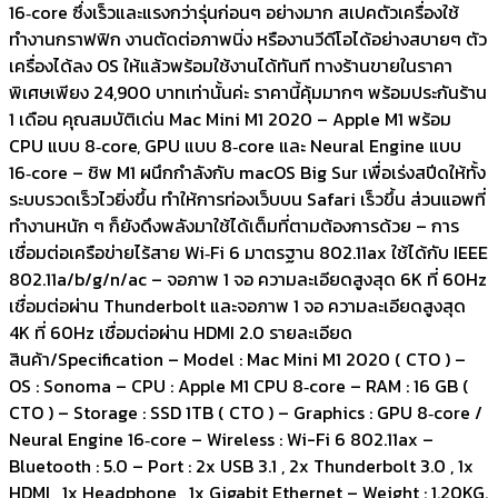
16‑core ซึ่งเร็วและแรงกว่ารุ่นก่อนๆ อย่างมาก สเปคตัวเครื่องใช้
ทำงานกราฟฟิก งานตัดต่อภาพนิ่ง หรืองานวีดีโอได้อย่างสบายๆ ตัว
เครื่องได้ลง OS ให้แล้วพร้อมใช้งานได้ทันที ทางร้านขายในราคา
พิเศษเพียง 24,900 บาทเท่านั้นค่ะ ราคานี้คุ้มมากๆ พร้อมประกันร้าน
1 เดือน คุณสมบัติเด่น Mac Mini M1 2020 – Apple M1 พร้อม
CPU แบบ 8‑core, GPU แบบ 8‑core และ Neural Engine แบบ
16‑core – ชิพ M1 ผนึกกำลังกับ macOS Big Sur เพื่อเร่งสปีดให้ทั้ง
ระบบรวดเร็วไวยิ่งขึ้น ทำให้การท่องเว็บบน Safari เร็วขึ้น ส่วนแอพที่
ทำงานหนัก ๆ ก็ยังดึงพลังมาใช้ได้เต็มที่ตามต้องการด้วย – การ
เชื่อมต่อเครือข่ายไร้สาย Wi‑Fi 6 มาตรฐาน 802.11ax ใช้ได้กับ IEEE
802.11a/b/g/n/ac – จอภาพ 1 จอ ความละเอียดสูงสุด 6K ที่ 60Hz
เชื่อมต่อผ่าน Thunderbolt และจอภาพ 1 จอ ความละเอียดสูงสุด
4K ที่ 60Hz เชื่อมต่อผ่าน HDMI 2.0 รายละเอียด
สินค้า/Specification – Model : Mac Mini M1 2020 ( CTO ) –
OS : Sonoma – CPU : Apple M1 CPU 8‑core – RAM : 16 GB (
CTO ) – Storage : SSD 1TB ( CTO ) – Graphics : GPU 8‑core /
Neural Engine 16‑core – Wireless : Wi-Fi 6 802.11ax –
Bluetooth : 5.0 – Port : 2x USB 3.1 , 2x Thunderbolt 3.0 , 1x
HDMI , 1x Headphone , 1x Gigabit Ethernet – Weight : 1.20KG.