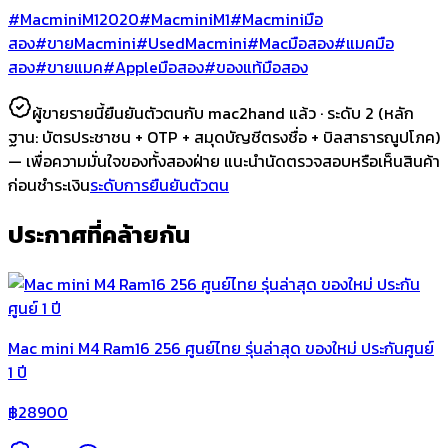
#MacminiM12020
#MacminiM1
#Macminiมือ
สอง
#ขายMacmini
#UsedMacmini
#Macมือสอง
#แมคมือ
สอง
#ขายแมค
#Appleมือสอง
#ของแท้มือสอง
ผู้ขายรายนี้ยืนยันตัวตนกับ mac2hand แล้ว ·
ระดับ 2
(หลัก
ฐาน:
บัตรประชาชน + OTP + สมุดบัญชีตรงชื่อ + บิลสาธารณูปโภค
)
— เพื่อความมั่นใจของทั้งสองฝ่าย แนะนำนัดตรวจสอบหรือเห็นสินค้า
ก่อนชำระเงิน
ระดับการยืนยันตัวตน
ประกาศที่คล้ายกัน
Mac mini M4 Ram16 256 ศูนย์ไทย รุ่นล่าสุด ของใหม่ ประกันศูนย์
1 ปี
฿
28900