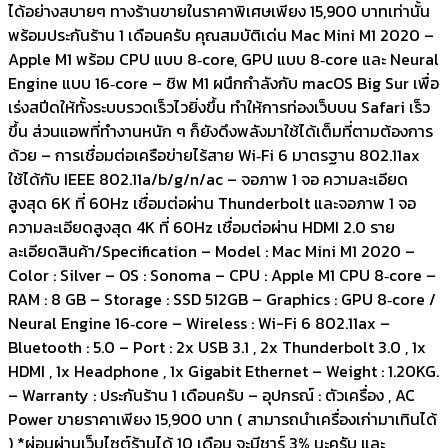
ได้อย่างสบายๆ ทางร้านขายในราคาพิเศษเพียง 15,900 บาทเท่านั้น
พร้อมประกันร้าน 1 เดือนครับ คุณสมบัติเด่น Mac Mini M1 2020 –
Apple M1 พร้อม CPU แบบ 8‑core, GPU แบบ 8‑core และ Neural
Engine แบบ 16‑core – ชิพ M1 ผนึกกำลังกับ macOS Big Sur เพื่อ
เร่งสปีดให้ทั้งระบบรวดเร็วไวยิ่งขึ้น ทำให้การท่องเว็บบน Safari เร็ว
ขึ้น ส่วนแอพที่ทำงานหนัก ๆ ก็ยังดึงพลังมาใช้ได้เต็มที่ตามต้องการ
ด้วย – การเชื่อมต่อเครือข่ายไร้สาย Wi‑Fi 6 มาตรฐาน 802.11ax
ใช้ได้กับ IEEE 802.11a/b/g/n/ac – จอภาพ 1 จอ ความละเอียด
สูงสุด 6K ที่ 60Hz เชื่อมต่อผ่าน Thunderbolt และจอภาพ 1 จอ
ความละเอียดสูงสุด 4K ที่ 60Hz เชื่อมต่อผ่าน HDMI 2.0 ราย
ละเอียดสินค้า/Specification – Model : Mac Mini M1 2020 –
Color : Silver – OS : Sonoma – CPU : Apple M1 CPU 8‑core –
RAM : 8 GB – Storage : SSD 512GB – Graphics : GPU 8‑core /
Neural Engine 16‑core – Wireless : Wi-Fi 6 802.11ax –
Bluetooth : 5.0 – Port : 2x USB 3.1 , 2x Thunderbolt 3.0 , 1x
HDMI , 1x Headphone , 1x Gigabit Ethernet – Weight : 1.20KG.
– Warranty : ประกันร้าน 1 เดือนครับ – อุปกรณ์ : ตัวเครื่อง , AC
Power ขายราคาเพียง 15,900 บาท ( สามารถนำเครื่องเก่ามาเทินได้
) *ผ่อนผ่านเว็บไซต์ร้านได้ 10 เดือน จะมีชาร์ 3% นะครับ และ