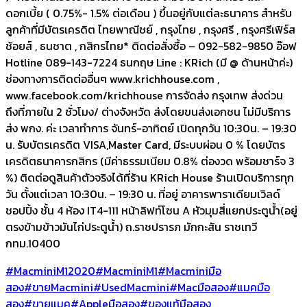
ดอกเบี้ย ( 0.75%- 1.5% ต่อเดือน ) ขึ้นอยู่กับแต่ละธนาคาร สำหรับ
ลูกค้าที่มีบัตรเครดิต ไทยพาณีชย์ , กรุงไทย , กรุงศรี , กรุงศรีเฟิร์ส
ช้อยส์ , ธนชาต , กสิกรไทย* ติดต่อสั่งซื้อ – 092-582-9850 อ๊อฟ
Hotline 089-143-7224 ธนกฤษ Line : KRich (มี @ ด้านหน้าค่ะ)
ช่องทางการติดต่ออื่นๆ www.krichhouse.com ,
www.facebook.com/krichhouse การจัดส่ง กรุงเทพ ส่งด่วน
ถึงที่ภายใน 2 ชั่วโมง/ ต่างจังหวัด ส่งโดยขนส่งเอกชน ไม่มีบริการ
ส่ง พกง. ค่ะ เวลาทำการ จันทร์-อาทิตย์ เปิดทุกวัน 10:30น. – 19:30
น. รับบัตรเครดิต VISA,Master Card, มีระบบผ่อน 0 % โดยบัตร
เครดิตธนาคารกสิกร (มีค่าธรรมเนียม 0.8% ต่องวด พร้อมชาร์จ 3
%) ติดต่อดูสินค้าตัวจริงได้ที่ร้าน KRich House ร้านเปิดบริการทุก
วัน ตั้งแต่เวลา 10:30น. – 19:30 น. ที่อยู่ อาคารพาราเดียมเวิลด์
ชอปปิ้ง ชั้น 4 ห้อง IT4-111 หน้าลิฟท์โซน A หัวมุมสี่แยกประตูน้ำ(อยู่
ตรงข้ามข้าวมันไก่ประตูน้ำ) ถ.ราชปรารภ มักกะสัน ราชเทวี
กทม.10400
#MacminiM12020
#MacminiM1
#Macminiมือ
สอง
#ขายMacmini
#UsedMacmini
#Macมือสอง
#แมคมือ
สอง
#ขายแมค
#Appleมือสอง
#ของแท้มือสอง