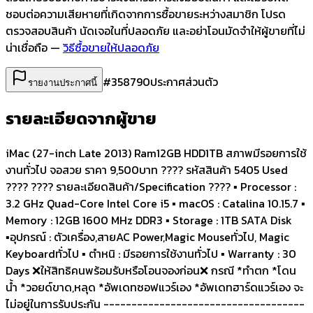
ชอบต่อความเสียหายที่เกิดจากการซื้อขายระหว่างสมาชิก โปรด
ตรวจสอบสินค้า นัดเจอในที่ปลอดภัย และอย่าโอนมัดจำให้ผู้ขายที่ไม่
น่าเชื่อถือ —
วิธีซื้อขายให้ปลอดภัย
#
358790
ประกาศส่วนตัว
รายงานประกาศนี้
รายละเอียดจากผู้ขาย
iMac (27-inch Late 2013) Ram12GB HDD1TB สภาพมีรอยการใช้
งานทั่วไป จอสวย ราคา 9,500บาท ???? รหัสสินค้า 5405 Used
???? ???? รายละเอียดสินค้า/Specification ???? ▪️ Processor :
3.2 GHz Quad-Core Intel Core i5 ▪️ macOS : Catalina 10.15.7 ▪️
Memory : 12GB 1600 MHz DDR3 ▪️ Storage : 1TB SATA Disk
▪️อุปกรณ์ : ตัวเครื่อง,สายAC Power,Magic Mouseทั่วไป, Magic
Keyboardทั่วไป ▪️ ตำหนิ : มีรอยการใช้งานทั่วไป ▪️ Warranty : 30
Days ❌ให้สิทธิคนพร้อมรับหรือโอนจองก่อน❌ กรณี *ทำตก *โดน
น้ำ *วอยด์ขาด,หลุด *อัพเดทซอฟแวร์เอง *อัพเดทฮาร์ดแวร์เอง จะ
ไม่อยู่ในการรับประกัน ------------------------------------