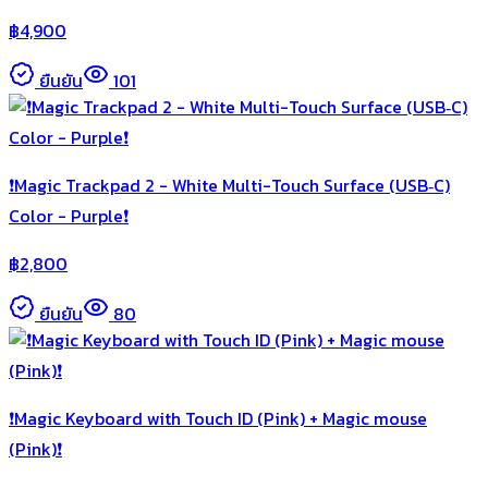
฿
4,900
ยืนยัน
101
❗️Magic Trackpad 2 - White Multi-Touch Surface (USB‑C)
Color - Purple❗️
฿
2,800
ยืนยัน
80
❗️Magic Keyboard with Touch ID (Pink) + Magic mouse
(Pink)❗️