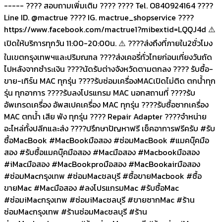
----- ???? สอบถามเพิ่มเติม ???? ???? Tel. O840924164 ????
Line ID. @mactrue ???? IG. mactrue_shopservice ????
https://www.facebook.com/mactrue1?mibextid=LQQJ4d ⚠️
เปิดให้บริการทุกวัน 11:00-20:00น. ⚠️ ????ส่งถึงที่ภายใน2ชั่วโมง
ในเขตกรุงเทพฯและปริมณฑล ????ส่งเคอรี่ทั่วไทยก่อนเที่ยงวันถัด
ไปหลังจากชำระเงิน ????นัดรับต่างจังหวัดตามตกลง ???? รับซื้อ-
ขาย-เทิร์น MAC ทุกรุ่น ????รับซ่อมเครื่องMACเปิดไม่ติด ตกน้ำทุก
รุ่น ทุกอาการ ????รับลงโปรแกรม MAC นอกสถานที่ ????รับ
อัพเกรดเครื่อง อัพสเปคเครื่อง MAC ทุกรุ่น ????รับซื้อซากเครื่อง
MAC ตกน้ำ เสีย พัง ทุกรุ่น ???? Repair Adapter ????จำหน่าย
อะไหล่ทั้งปลีกและส่ง ????ปรึกษาปัญหาฟรี เช็คอาการฟรีครับ #รับ
ซื้อMacBook #MacBookมือสอง #ซ่อมMacBook #แมคบุ๊คมือ
สอง #รับซื้อแมคบุ๊คมือสอง #Macมือสอง #Macbookมือสอง
#iMacมือสอง #MacBookproมือสอง #MacBookairมือสอง
#ซ่อมMacกรุงเทพ #ซ่อมMacชลบุรี #ซื้อขายMacbook #ซื้อ
ขายMac #Macมือสอง #ลงโปรแกรมMac #รับซื้อMac
#ซ่อมiMacกรุงเทพ #ซ่อมiMacชลบุรี #ขายซากMac #ร้าน
ซ่อมMacกรุงเทพ #ร้านซ่อมMacชลบุรี #ร้าน