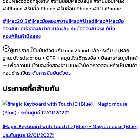
ซ่อมMacbookกรุงเทพ #ร้านซ่อมMacชลบุรี #ร้านซ่อมiMac
#iPhone #รับซื้อiPhone #รับซ่อมiPhone #ขายiPhone
#iMac2013
#iMacมือสอง
#ขายiMac
#UsediMac
#Macมือ
สอง
#แมคมือสอง
#ขายแมค
#Appleมือสอง
#ของแท้มือ
สอง
#สินค้ามือสอง
ผู้ขายรายนี้ยืนยันตัวตนกับ mac2hand แล้ว ·
ระดับ 2
(หลัก
ฐาน:
บัตรประชาชน + OTP + สมุดบัญชีตรงชื่อ + บิลสาธารณูปโภค
)
— เพื่อความมั่นใจของทั้งสองฝ่าย แนะนำนัดตรวจสอบหรือเห็นสินค้า
ก่อนชำระเงิน
ระดับการยืนยันตัวตน
ประกาศที่คล้ายกัน
❗️Magic Keyboard with Touch ID (Blue) + Magic mouse (Blue)
ประกันศูนย์ 12/01/2027❗️