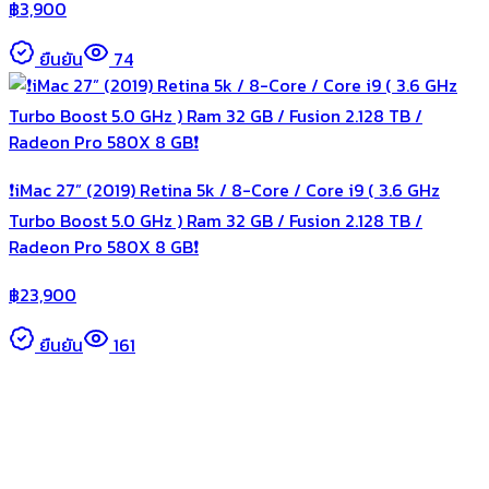
฿
3,900
ยืนยัน
74
❗️iMac 27” (2019) Retina 5k / 8-Core / Core i9 ( 3.6 GHz
Turbo Boost 5.0 GHz ) Ram 32 GB / Fusion 2.128 TB /
Radeon Pro 580X 8 GB❗️
฿
23,900
ยืนยัน
161