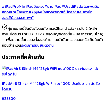
#iPadProM1
#iPadมือสอง
#ขายiPad
#UsediPad
#ไอแพดมือ
สอง
#ขายไอแพด
#Appleมือสอง
#ของแท้มือสอง
#สินค้ามือ
สอง
#มือสองสภาพดี
ผู้ขายรายนี้ยืนยันตัวตนกับ mac2hand แล้ว ·
ระดับ 2
(หลัก
ฐาน:
บัตรประชาชน + OTP + สมุดบัญชีตรงชื่อ + บิลสาธารณูปโภค
)
— เพื่อความมั่นใจของทั้งสองฝ่าย แนะนำนัดตรวจสอบหรือเห็นสินค้า
ก่อนชำระเงิน
ระดับการยืนยันตัวตน
ประกาศที่คล้ายกัน
iPadAir8 13inch M4 128gb WiFi แบต100% ประกันยาวๆ นัดรับ
ได้ครับ
฿
28500