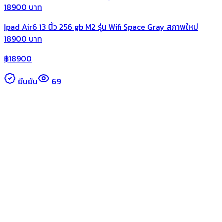
Ipad Air6 13 นิ้ว 256 gb M2 รุ่น Wifi Space Gray สภาพใหม่
18900 บาท
฿
18900
ยืนยัน
69