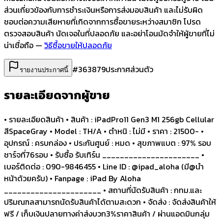
ส่วนเกี่ยวข้องกับการชำระเงินหรือการส่งมอบสินค้า และไม่รับผิด
ชอบต่อความเสียหายที่เกิดจากการซื้อขายระหว่างสมาชิก โปรด
ตรวจสอบสินค้า นัดเจอในที่ปลอดภัย และอย่าโอนมัดจำให้ผู้ขายที่ไม่
น่าเชื่อถือ —
วิธีซื้อขายให้ปลอดภัย
#
363879
ประกาศส่วนตัว
รายงานประกาศนี้
รายละเอียดจากผู้ขาย
• รายละเอียดสินค้า • สินค้า : iPadPro11 Gen3 M1 256gb Cellular
สีSpaceGray • Model : TH/A • ตำหนิ : ไม่มี • ราคา : 21500- •
อุปกรณ์ : ครบกล่อง • ประกันศูนย์ : หมด • สุขภาพแบต : 97% รอบ
ชาร์จที่76รอบ • รับซื้อ รับเทิร์น ______________________ •
เบอร์ติดต่อ : 090-9846455 • Line ID : @ipad_aloha (มี@นำ
หน้าด้วยครับ) • Fanpage : iPad By Aloha
______________________ • สถานที่นัดรับสินค้า : กทม.และ
ปริมณฑลสามารถนัดรับสินค้าได้ตามสะดวก • จัดส่ง : จัดส่งสินค้าให้
ฟรี / เก็บเงินปลายทางค่าส่งบวก3%ราคาสินค้า / ผ่านแอดมินกลุ่ม