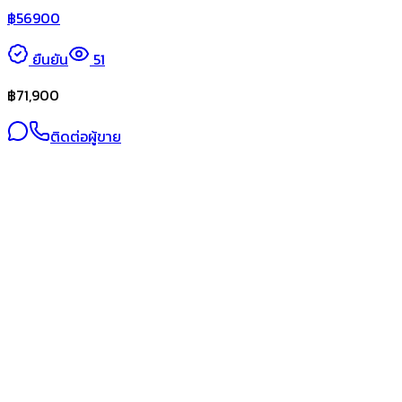
฿
56900
ยืนยัน
51
฿
71,900
ติดต่อผู้ขาย