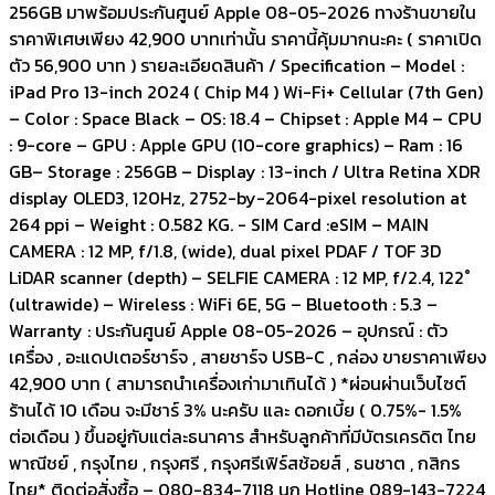
256GB มาพร้อมประกันศูนย์ Apple 08-05-2026 ทางร้านขายใน
ราคาพิเศษเพียง 42,900 บาทเท่านั้น ราคานี้คุ้มมากนะคะ ( ราคาเปิด
ตัว 56,900 บาท ) รายละเอียดสินค้า / Specification – Model :
iPad Pro 13-inch 2024 ( Chip M4 ) Wi-Fi+ Cellular (7th Gen)
– Color : Space Black – OS: 18.4 – Chipset : Apple M4 – CPU
: 9-core – GPU : Apple GPU (10-core graphics) – Ram : 16
GB ​​​– Storage : 256GB – Display : 13-inch / Ultra Retina XDR
display OLED3, 120Hz, 2752-by-2064-pixel resolution at
264 ppi – Weight : 0.582 KG. - SIM Card :eSIM – MAIN
CAMERA : 12 MP, f/1.8, (wide), dual pixel PDAF / TOF 3D
LiDAR scanner (depth) – SELFIE CAMERA : 12 MP, f/2.4, 122˚
(ultrawide) – Wireless : WiFi 6E, 5G – Bluetooth : 5.3 –
Warranty : ประกันศูนย์ Apple 08-05-2026 – อุปกรณ์ : ตัว
เครื่อง , อะแดปเตอร์ชาร์จ , สายชาร์จ USB-C , กล่อง ขายราคาเพียง
42,900 บาท ( สามารถนำเครื่องเก่ามาเทินได้ ) *ผ่อนผ่านเว็บไซต์
ร้านได้ 10 เดือน จะมีชาร์ 3% นะครับ และ ดอกเบี้ย ( 0.75%- 1.5%
ต่อเดือน ) ขึ้นอยู่กับแต่ละธนาคาร สำหรับลูกค้าที่มีบัตรเครดิต ไทย
พาณีชย์ , กรุงไทย , กรุงศรี , กรุงศรีเฟิร์สช้อยส์ , ธนชาต , กสิกร
ไทย* ติดต่อสั่งซื้อ – 080-834-7118 นก Hotline 089-143-7224