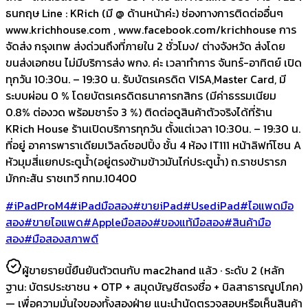
ธนกฤษ Line : KRich (มี @ ด้านหน้าค่ะ) ช่องทางการติดต่ออื่นๆ
www.krichhouse.com , www.facebook.com/krichhouse การ
จัดส่ง กรุงเทพ ส่งด่วนถึงที่ภายใน 2 ชั่วโมง/ ต่างจังหวัด ส่งโดย
ขนส่งเอกชน ไม่มีบริการส่ง พกง. ค่ะ เวลาทำการ จันทร์-อาทิตย์ เปิด
ทุกวัน 10:30น. – 19:30 น. รับบัตรเครดิต VISA,Master Card, มี
ระบบผ่อน 0 % โดยบัตรเครดิตธนาคารกสิกร (มีค่าธรรมเนียม
0.8% ต่องวด พร้อมชาร์จ 3 %) ติดต่อดูสินค้าตัวจริงได้ที่ร้าน
KRich House ร้านเปิดบริการทุกวัน ตั้งแต่เวลา 10:30น. – 19:30 น.
ที่อยู่ อาคารพาราเดียมเวิลด์ชอปปิ้ง ชั้น 4 ห้อง IT111 หน้าลิฟท์โซน A
หัวมุมสี่แยกประตูน้ำ(อยู่ตรงข้ามข้าวมันไก่ประตูน้ำ) ถ.ราชปรารภ
มักกะสัน ราชเทวี กทม.10400
#iPadProM4
#iPadมือสอง
#ขายiPad
#UsediPad
#ไอแพดมือ
สอง
#ขายไอแพด
#Appleมือสอง
#ของแท้มือสอง
#สินค้ามือ
สอง
#มือสองสภาพดี
ผู้ขายรายนี้ยืนยันตัวตนกับ mac2hand แล้ว ·
ระดับ 2
(หลัก
ฐาน:
บัตรประชาชน + OTP + สมุดบัญชีตรงชื่อ + บิลสาธารณูปโภค
)
— เพื่อความมั่นใจของทั้งสองฝ่าย แนะนำนัดตรวจสอบหรือเห็นสินค้า