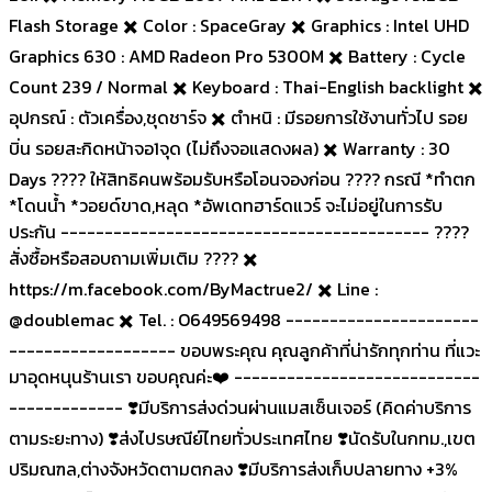
Flash Storage ✖️ Color : SpaceGray ✖️ Graphics : Intel UHD
Graphics 630 : AMD Radeon Pro 5300M ✖️ Battery : Cycle
Count 239 / Normal ✖️ Keyboard : Thai-English backlight ✖️
อุปกรณ์ : ตัวเครื่อง,ชุดชาร์จ ✖️ ตำหนิ : มีรอยการใช้งานทั่วไป รอย
บิ่น รอยสะกิดหน้าจอ1จุด (ไม่ถึงจอแสดงผล) ✖️ Warranty : 30
Days ???? ให้สิทธิคนพร้อมรับหรือโอนจองก่อน ???? กรณี *ทำตก
*โดนน้ำ *วอยด์ขาด,หลุด *อัพเดทฮาร์ดแวร์ จะไม่อยู่ในการรับ
ประกัน ------------------------------------------ ????
สั่งซื้อหรือสอบถามเพิ่มเติม ???? ✖️
https://m.facebook.com/ByMactrue2/ ✖️ Line :
@doublemac ✖️ Tel. : O649569498 ----------------------
------------------- ขอบพระคุณ คุณลูกค้าที่น่ารักทุกท่าน ที่แวะ
มาอุดหนุนร้านเรา ขอบคุณค่ะ❤️ ----------------------------
------------- ❣️มีบริการส่งด่วนผ่านแมสเซ็นเจอร์ (คิดค่าบริการ
ตามระยะทาง) ❣️ส่งไปรษณีย์ไทยทั่วประเทศไทย ❣️นัดรับในกทม.,เขต
ปริมณฑล,ต่างจังหวัดตามตกลง ❣️มีบริการส่งเก็บปลายทาง +3%