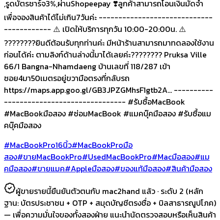
,รูดบัตรชาร์จ3%,ผ่านShopeepay ❣️ลูกค้าสามารถโอนเงินมัดจำ
เพื่อจองสินค้าได้ไม่เกิน7วันค่ะ -----------------------------
------------ ⚠️ เปิดให้บริการทุกวัน 10:00-20:00น. ⚠️
????????ยินดีต้อนรับทุกท่านค่ะ มีหน้าร้านสามารถมาทดลองใช้งาน
ก่อนได้ค่ะ ตามลิงก์ด้านล่างนี้มาได้เลยค่ะ???????? Pruksa Ville
66/1 Bangna-Nhamdaeng บ้านเลขที่ 118/287 เข้า
ซอย4มา50เมตรอยู่ขวามือตรงที่กลับรถ
https://maps.app.goo.gl/GB3JPZGMhsF1gtb2A... ----------
------------------------------- #รับซื้อMacBook
#MacBookมือสอง #ซ่อมMacBook #แมคบุ๊คมือสอง #รับซื้อแม
คบุ๊คมือสอง
#MacBookPro16นิ้ว
#MacBookProมือ
สอง
#ขายMacBookPro
#UsedMacBookPro
#Macมือสอง
#แม
คมือสอง
#ขายแมค
#Appleมือสอง
#ของแท้มือสอง
#สินค้ามือสอง
ผู้ขายรายนี้ยืนยันตัวตนกับ mac2hand แล้ว ·
ระดับ 2
(หลัก
ฐาน:
บัตรประชาชน + OTP + สมุดบัญชีตรงชื่อ + บิลสาธารณูปโภค
)
— เพื่อความมั่นใจของทั้งสองฝ่าย แนะนำนัดตรวจสอบหรือเห็นสินค้า