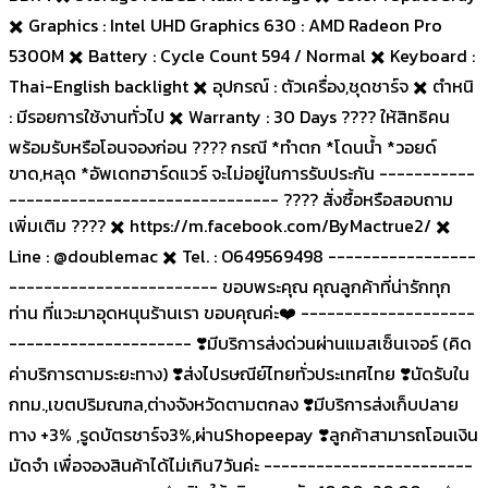
✖️ Graphics : Intel UHD Graphics 630 : AMD Radeon Pro
5300M ✖️ Battery : Cycle Count 594 / Normal ✖️ Keyboard :
Thai-English backlight ✖️ อุปกรณ์ : ตัวเครื่อง,ชุดชาร์จ ✖️ ตำหนิ
: มีรอยการใช้งานทั่วไป ✖️ Warranty : 30 Days ???? ให้สิทธิคน
พร้อมรับหรือโอนจองก่อน ???? กรณี *ทำตก *โดนน้ำ *วอยด์
ขาด,หลุด *อัพเดทฮาร์ดแวร์ จะไม่อยู่ในการรับประกัน -----------
------------------------------- ???? สั่งซื้อหรือสอบถาม
เพิ่มเติม ???? ✖️ https://m.facebook.com/ByMactrue2/ ✖️
Line : @doublemac ✖️ Tel. : O649569498 -----------------
------------------------ ขอบพระคุณ คุณลูกค้าที่น่ารักทุก
ท่าน ที่แวะมาอุดหนุนร้านเรา ขอบคุณค่ะ❤️ --------------------
--------------------- ❣️มีบริการส่งด่วนผ่านแมสเซ็นเจอร์ (คิด
ค่าบริการตามระยะทาง) ❣️ส่งไปรษณีย์ไทยทั่วประเทศไทย ❣️นัดรับใน
กทม.,เขตปริมณฑล,ต่างจังหวัดตามตกลง ❣️มีบริการส่งเก็บปลาย
ทาง +3% ,รูดบัตรชาร์จ3%,ผ่านShopeepay ❣️ลูกค้าสามารถโอนเงิน
มัดจำ เพื่อจองสินค้าได้ไม่เกิน7วันค่ะ ------------------------