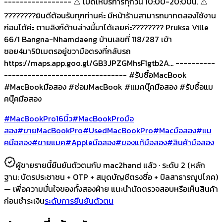
----------------- ⚠️ เปิดให้บริการทุกวัน 10:00-20:00น. ⚠️
????????ยินดีต้อนรับทุกท่านค่ะ มีหน้าร้านสามารถมาทดลองใช้งาน
ก่อนได้ค่ะ ตามลิงก์ด้านล่างนี้มาได้เลยค่ะ???????? Pruksa Ville
66/1 Bangna-Nhamdaeng บ้านเลขที่ 118/287 เข้า
ซอย4มา50เมตรอยู่ขวามือตรงที่กลับรถ
https://maps.app.goo.gl/GB3JPZGMhsF1gtb2A... ----------
------------------------------- #รับซื้อMacBook
#MacBookมือสอง #ซ่อมMacBook #แมคบุ๊คมือสอง #รับซื้อแม
คบุ๊คมือสอง
#MacBookPro16นิ้ว
#MacBookProมือ
สอง
#ขายMacBookPro
#UsedMacBookPro
#Macมือสอง
#แม
คมือสอง
#ขายแมค
#Appleมือสอง
#ของแท้มือสอง
#สินค้ามือสอง
ผู้ขายรายนี้ยืนยันตัวตนกับ mac2hand แล้ว ·
ระดับ 2
(หลัก
ฐาน:
บัตรประชาชน + OTP + สมุดบัญชีตรงชื่อ + บิลสาธารณูปโภค
)
— เพื่อความมั่นใจของทั้งสองฝ่าย แนะนำนัดตรวจสอบหรือเห็นสินค้า
ก่อนชำระเงิน
ระดับการยืนยันตัวตน