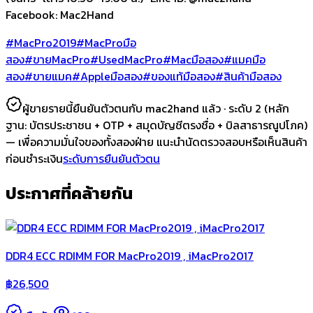
Facebook: Mac2Hand
#MacPro2019
#MacProมือ
สอง
#ขายMacPro
#UsedMacPro
#Macมือสอง
#แมคมือ
สอง
#ขายแมค
#Appleมือสอง
#ของแท้มือสอง
#สินค้ามือสอง
ผู้ขายรายนี้ยืนยันตัวตนกับ mac2hand แล้ว ·
ระดับ 2
(หลัก
ฐาน:
บัตรประชาชน + OTP + สมุดบัญชีตรงชื่อ + บิลสาธารณูปโภค
)
— เพื่อความมั่นใจของทั้งสองฝ่าย แนะนำนัดตรวจสอบหรือเห็นสินค้า
ก่อนชำระเงิน
ระดับการยืนยันตัวตน
ประกาศที่คล้ายกัน
DDR4 ECC RDIMM FOR MacPro2019 , iMacPro2017
฿
26,500