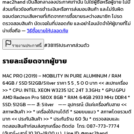
mac2hand เป็นสื่อกลางลงประกาศเท่านั้น
ไม่ใช่ผู้ซื้อหรือผู้ขาย ไม่มี
ส่วนเกี่ยวข้องกับการชำระเงินหรือการส่งมอบสินค้า และไม่รับผิด
ชอบต่อความเสียหายที่เกิดจากการซื้อขายระหว่างสมาชิก โปรด
ตรวจสอบสินค้า นัดเจอในที่ปลอดภัย และอย่าโอนมัดจำให้ผู้ขายที่ไม่
น่าเชื่อถือ —
วิธีซื้อขายให้ปลอดภัย
#
381151
ประกาศส่วนตัว
รายงานประกาศนี้
รายละเอียดจากผู้ขาย
MAC PRO (2019) – MOBILITY IN PURE ALUMINUM / RAM
64GB / SSD 512GB/Silver ราคา 5 5 , 5 O O บาท << สเปกเครื่อง
>> * CPU: INTEL XEON W3235 12C 24T 3.3GHz * GPU:GPU
AMD Radeon Pro 580X 8GB * RAM: 64GB 2933 MHz DDR4 *
SSD: 512GB —— สี: Silver —— อุปกรณ์: มีแค่เครื่องกับสาย <<
สภาพสินค้า >> * เครื่องใช้งานได้ดี * รอยขนแมว * สภาพโดยรวมดี
มาก << ประกันสินค้า >> * ประกันร้าน 60 วัน * ตรวจสอบและ
ทดสอบสินค้าก่อนส่งทุกเครื่อง ติดต่อ โทร: 087-773-7774
(จันทร์–เสาร์ 10.30–19.00 น.) Line ID: @mac2hand