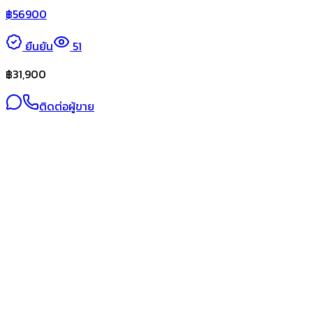
฿
56900
ยืนยัน
51
฿
31,900
ติดต่อผู้ขาย