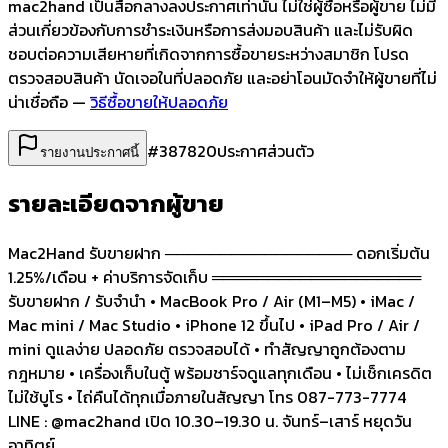
mac2hand เป็นสื่อกลางลงประกาศเท่านั้น
ไม่ใช่ผู้ซื้อหรือผู้ขาย ไม่มี
ส่วนเกี่ยวข้องกับการชำระเงินหรือการส่งมอบสินค้า และไม่รับผิด
ชอบต่อความเสียหายที่เกิดจากการซื้อขายระหว่างสมาชิก โปรด
ตรวจสอบสินค้า นัดเจอในที่ปลอดภัย และอย่าโอนมัดจำให้ผู้ขายที่ไม่
น่าเชื่อถือ —
วิธีซื้อขายให้ปลอดภัย
#
387820
ประกาศส่วนตัว
รายงานประกาศนี้
รายละเอียดจากผู้ขาย
Mac2Hand รับขายฝาก ───────────────── ดอกเริ่มต้น
1.25%/เดือน + ค่าบริการจัดเก็บ ═══════════════════
รับขายฝาก / รับจำนำ • MacBook Pro / Air (M1–M5) • iMac /
Mac mini / Mac Studio • iPhone 12 ขึ้นไป • iPad Pro / Air /
mini ดูแลง่าย ปลอดภัย ตรวจสอบได้ • ทำสัญญาถูกต้องตาม
กฎหมาย • เครื่องเก็บในตู้ พร้อมชาร์จดูแลทุกเดือน • ไม่เช็กเครดิต
ไม่ใช้บูโร • ไถ่คืนได้ทุกเมื่อภายในสัญญา โทร 087-773-7774
LINE : @mac2hand เปิด 10.30–19.30 น. จันทร์–เสาร์ หยุดวัน
อาทิตย์