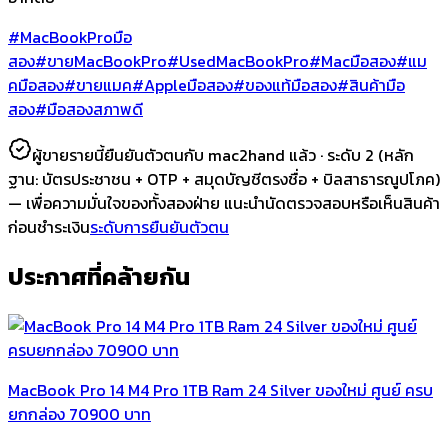
#MacBookProมือ
สอง
#ขายMacBookPro
#UsedMacBookPro
#Macมือสอง
#แม
คมือสอง
#ขายแมค
#Appleมือสอง
#ของแท้มือสอง
#สินค้ามือ
สอง
#มือสองสภาพดี
ผู้ขายรายนี้ยืนยันตัวตนกับ mac2hand แล้ว ·
ระดับ 2
(หลัก
ฐาน:
บัตรประชาชน + OTP + สมุดบัญชีตรงชื่อ + บิลสาธารณูปโภค
)
— เพื่อความมั่นใจของทั้งสองฝ่าย แนะนำนัดตรวจสอบหรือเห็นสินค้า
ก่อนชำระเงิน
ระดับการยืนยันตัวตน
ประกาศที่คล้ายกัน
MacBook Pro 14 M4 Pro 1TB Ram 24 Silver ของใหม่ ศูนย์ ครบ
ยกกล่อง 70900 บาท