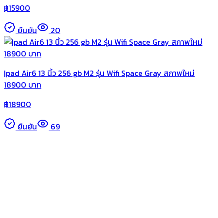
฿
15900
ยืนยัน
20
Ipad Air6 13 นิ้ว 256 gb M2 รุ่น Wifi Space Gray สภาพใหม่
18900 บาท
฿
18900
ยืนยัน
69