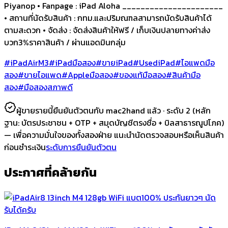
Piyanop • Fanpage : iPad Aloha ______________________
• สถานที่นัดรับสินค้า : กทม.และปริมณฑลสามารถนัดรับสินค้าได้
ตามสะดวก • จัดส่ง : จัดส่งสินค้าให้ฟรี / เก็บเงินปลายทางค่าส่ง
บวก3%ราคาสินค้า / ผ่านแอดมินกลุ่ม
#iPadAirM3
#iPadมือสอง
#ขายiPad
#UsediPad
#ไอแพดมือ
สอง
#ขายไอแพด
#Appleมือสอง
#ของแท้มือสอง
#สินค้ามือ
สอง
#มือสองสภาพดี
ผู้ขายรายนี้ยืนยันตัวตนกับ mac2hand แล้ว ·
ระดับ 2
(หลัก
ฐาน:
บัตรประชาชน + OTP + สมุดบัญชีตรงชื่อ + บิลสาธารณูปโภค
)
— เพื่อความมั่นใจของทั้งสองฝ่าย แนะนำนัดตรวจสอบหรือเห็นสินค้า
ก่อนชำระเงิน
ระดับการยืนยันตัวตน
ประกาศที่คล้ายกัน