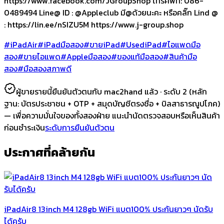
https://www.facebook.com/JGroupShop โทรศัพท์: 086-
0489494 Line@ ID : @Appleclub มี@ด้วยนะคะ หรือคลิ๊ก Lind @
: https://lin.ee/nSIZU5M https://www.j-group.shop
#iPadAir
#iPadมือสอง
#ขายiPad
#UsediPad
#ไอแพดมือ
สอง
#ขายไอแพด
#Appleมือสอง
#ของแท้มือสอง
#สินค้ามือ
สอง
#มือสองสภาพดี
ผู้ขายรายนี้ยืนยันตัวตนกับ mac2hand แล้ว ·
ระดับ 2
(หลัก
ฐาน:
บัตรประชาชน + OTP + สมุดบัญชีตรงชื่อ + บิลสาธารณูปโภค
)
— เพื่อความมั่นใจของทั้งสองฝ่าย แนะนำนัดตรวจสอบหรือเห็นสินค้า
ก่อนชำระเงิน
ระดับการยืนยันตัวตน
ประกาศที่คล้ายกัน
iPadAir8 13inch M4 128gb WiFi แบต100% ประกันยาวๆ นัดรับ
ได้ครับ