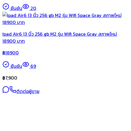
ยืนยัน
20
Ipad Air6 13 นิ้ว 256 gb M2 รุ่น Wifi Space Gray สภาพใหม่
18900 บาท
฿
18900
ยืนยัน
69
฿
7,900
ติดต่อผู้ขาย