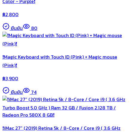
Color - Purple❗️
฿
2,800
ยืนยัน
80
❗️Magic Keyboard with Touch ID (Pink) + Magic mouse
(Pink)❗️
฿
3,900
ยืนยัน
74
❗️iMac 27” (2019) Retina 5k / 8-Core / Core i9 ( 3.6 GHz