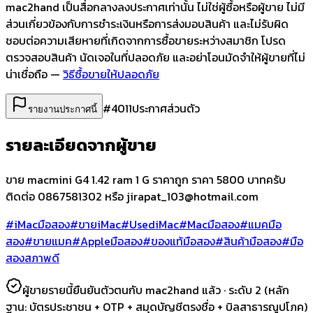
mac2hand เป็นสื่อกลางลงประกาศเท่านั้น
ไม่ใช่ผู้ซื้อหรือผู้ขาย ไม่มี
ส่วนเกี่ยวข้องกับการชำระเงินหรือการส่งมอบสินค้า และไม่รับผิด
ชอบต่อความเสียหายที่เกิดจากการซื้อขายระหว่างสมาชิก โปรด
ตรวจสอบสินค้า นัดเจอในที่ปลอดภัย และอย่าโอนมัดจำให้ผู้ขายที่ไม่
น่าเชื่อถือ —
วิธีซื้อขายให้ปลอดภัย
#
4011
ประกาศส่วนตัว
รายงานประกาศนี้
รายละเอียดจากผู้ขาย
ขาย macmini G4 1.42 ram 1 G ราคาถูก ราคา 5800 บาทครับ
ติดต่อ 0867581302 หรือ
jirapat_103@hotmail.com
#iMacมือสอง
#ขายiMac
#UsediMac
#Macมือสอง
#แมคมือ
สอง
#ขายแมค
#Appleมือสอง
#ของแท้มือสอง
#สินค้ามือสอง
#มือ
สองสภาพดี
ผู้ขายรายนี้ยืนยันตัวตนกับ mac2hand แล้ว ·
ระดับ 2
(หลัก
ฐาน:
บัตรประชาชน + OTP + สมุดบัญชีตรงชื่อ + บิลสาธารณูปโภค
)