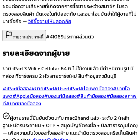
ชอบต่อความเสียหายที่เกิดจากการซื้อขายระหว่างสมาชิก โปรด
ตรวจสอบสินค้า นัดเจอในที่ปลอดภัย และอย่าโอนมัดจำให้ผู้ขายที่ไม่
น่าเชื่อถือ —
วิธีซื้อขายให้ปลอดภัย
#
41069
ประกาศส่วนตัว
รายงานประกาศนี้
รายละเอียดจากผู้ขาย
ขาย iPad 3 Wifi + Cellular 64 G ไม่ใช้งานแล้ว มีตำหนิตามรูป มี
กล่อง ที่ชาร์จครบ 2 หัว สายชาร์จใหม่ สินค้าอยู่แถวมีนบุรี
#iPadมือสอง
#ขายiPad
#UsediPad
#ไอแพดมือสอง
#ขายไอ
แพด
#Appleมือสอง
#ของแท้มือสอง
#สินค้ามือสอง
#มือสองสภาพ
ดี
#ขายของมือสอง
ผู้ขายรายนี้ยืนยันตัวตนกับ mac2hand แล้ว ·
ระดับ 2
(หลัก
ฐาน:
บัตรประชาชน + OTP + สมุดบัญชีตรงชื่อ + บิลสาธารณูปโภค
)
— เพื่อความมั่นใจของทั้งสองฝ่าย แนะนำนัดตรวจสอบหรือเห็นสินค้า