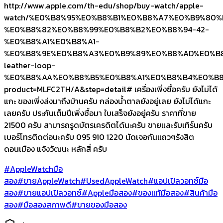
http://www.apple.com/th-edu/shop/buy-watch/apple-
watch/%E0%B8%95%E0%B8%B1%E0%B8%A7%E0%B9%80
%E0%B8%82%E0%B8%99%E0%B8%B2%E0%B8%94-42-
%E0%B8%A1%E0%B8%A1-
%E0%B8%9E%E0%B8%A3%E0%B9%89%E0%B8%AD%E0%B
leather-loop-
%E0%B8%AA%E0%B8%B5%E0%B8%A1%E0%B8%B4%E0%B
product=MLFC2TH/A&step=detail# เครื่องเพิ่งซื้อครับ ยังไม่ได้
แกะ ของเพิ่งส่งมาถึงบ้านครับ กล่องน้ำตาลยังอยู่เลย ยังไม่ได้แกะ
เลยครับ ประกันเต็มปีเพิ่งซื้อมา ใบเสร็จยังอยู่ครับ ราคาที่ขาย
21500 ครับ สามารถรูดบัตรเครดิตได้นะครับ ขายและรับเทิร์นครับ
เบอร์โทรติดต่อนะครับ 095 910 1220 นัดเจอกันแถวๆรังสิต
ดอนเมือง แจ้งวัฒนะ หลักสี่ ครับ
#AppleWatchมือ
สอง
#ขายAppleWatch
#UsedAppleWatch
#แอปเปิลวอทช์มือ
สอง
#ขายแอปเปิลวอทช์
#Appleมือสอง
#ของแท้มือสอง
#สินค้ามือ
สอง
#มือสองสภาพดี
#ขายของมือสอง