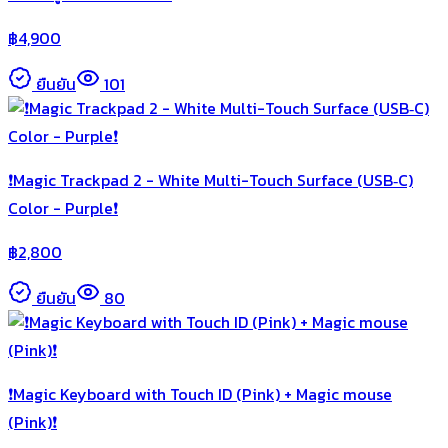
฿
4,900
ยืนยัน
101
❗️Magic Trackpad 2 - White Multi-Touch Surface (USB‑C)
Color - Purple❗️
฿
2,800
ยืนยัน
80
❗️Magic Keyboard with Touch ID (Pink) + Magic mouse
(Pink)❗️