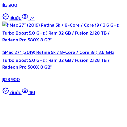
฿
3,900
ยืนยัน
74
❗️iMac 27” (2019) Retina 5k / 8-Core / Core i9 ( 3.6 GHz
Turbo Boost 5.0 GHz ) Ram 32 GB / Fusion 2.128 TB /
Radeon Pro 580X 8 GB❗️
฿
23,900
ยืนยัน
161