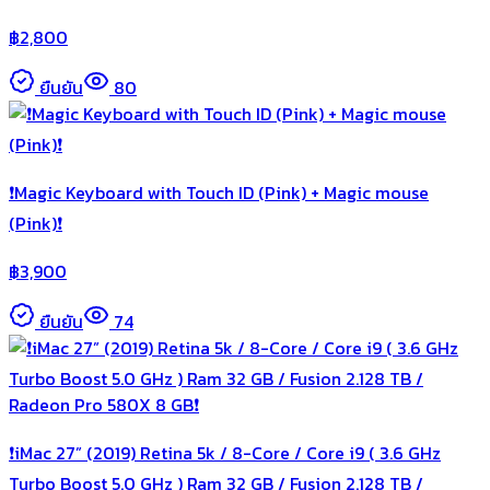
฿
2,800
ยืนยัน
80
❗️Magic Keyboard with Touch ID (Pink) + Magic mouse
(Pink)❗️
฿
3,900
ยืนยัน
74
❗️iMac 27” (2019) Retina 5k / 8-Core / Core i9 ( 3.6 GHz
Turbo Boost 5.0 GHz ) Ram 32 GB / Fusion 2.128 TB /