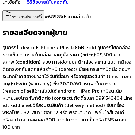
น่าเชื่อถือ —
วิธีซื้อขายให้ปลอดภัย
#
68528
ประกาศส่วนตัว
รายงานประกาศนี้
รายละเอียดจากผู้ขาย
อุปกรณ์ (device): iPhone 7 Plus 128GB Gold อุปกรณ์ยกกล่อง
ขาดเข็ม ถาดรองในกล่อง และคู่มือ ราคา (price): 29,500 บาท
สภาพ (condition): สวย การใช้งานปกติ กล้อง สแกน แบต หน้าจอ
ติดกระจกกันแตกแล้ว ตำหนิ (defect): มีรอยกระแทกนิดนึง ตอนก
ระแทกใา่เคสยางบางๆไว้ วันที่ซื้อมา หรืออายุของสินค้า (time from
buy): ประกัน (warranty): ถึง 20/10/60 เหตุผลในการขาย
(reason of sell): กลับไปใช้ android + iPad Pro เหมือนเดิม
หมายเลขโทรศัพท์ติดต่อ (contact): กิตติ์ธเนศ 0991546404 Line
id : kidthanet วิธีส่งมอบสินค้า (delivery method): รับเครื่อง
พหลโยธิน 32 เสนา 1 ซอย 12 หรือ พรอมานาด แฟชั่นไอส์แลนด์
หรือส่ง โดยแมสค่าส่ง 300 บาท ใน กทม เท่านั้น หรือ EMS ค่าส่ง
100 บาท