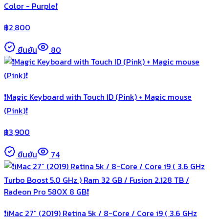
Color - Purple❗️
฿
2,800
ยืนยัน
80
❗️Magic Keyboard with Touch ID (Pink) + Magic mouse
(Pink)❗️
฿
3,900
ยืนยัน
74
❗️iMac 27” (2019) Retina 5k / 8-Core / Core i9 ( 3.6 GHz