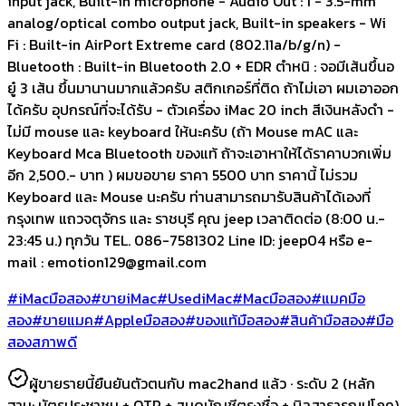
input jack, Built-in microphone - Audio Out : 1 - 3.5-mm
analog/optical combo output jack, Built-in speakers - Wi
Fi : Built-in AirPort Extreme card (802.11a/b/g/n) -
Bluetooth : Built-in Bluetooth 2.0 + EDR ตำหนิ : จอมีเส้นขึ้นอ
ยู๋ 3 เส้น ขึ้นมานานมากแล้วครับ สติกเกอร์ที่ติด ถ้าไม่เอา ผมเอาออก
ได้ครับ อุปกรณ์ที่จะได้รับ - ตัวเครื่อง iMac 20 inch สีเงินหลังดำ -
ไม่มี mouse และ keyboard ให้นะครับ (ถ้า Mouse mAC และ
Keyboard Mca Bluetooth ของแท้ ถ้าจะเอาหาให้ได้ราคาบวกเพิ่ม
อีก 2,500.- บาท ) ผมขอขาย ราคา 5500 บาท ราคานี้ ไม่รวม
Keyboard และ Mouse นะครับ ท่านสามารถมารับสินค้าได้เองที่
กรุงเทพ แถวจตุจักร และ ราชบุรี คุณ jeep เวลาติดต่อ (8:00 น.-
23:45 น.) ทุกวัน TEL. 086-7581302 Line ID: jeep04 หรือ e-
mail :
emotion129@gmail.com
#iMacมือสอง
#ขายiMac
#UsediMac
#Macมือสอง
#แมคมือ
สอง
#ขายแมค
#Appleมือสอง
#ของแท้มือสอง
#สินค้ามือสอง
#มือ
สองสภาพดี
ผู้ขายรายนี้ยืนยันตัวตนกับ mac2hand แล้ว ·
ระดับ 2
(หลัก
ฐาน:
บัตรประชาชน + OTP + สมุดบัญชีตรงชื่อ + บิลสาธารณูปโภค
)