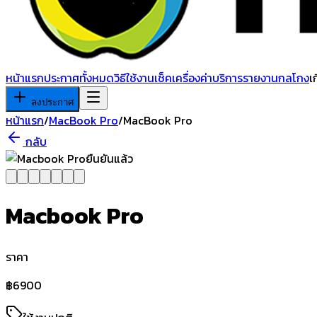
หน้าแรก
ประกาศทั้งหมด
วิธีใช้งาน
เช็คเครื่อง
ค่าบริการ
รายงานกลโกง
เ
ลงประกาศ
หน้าแรก
/
MacBook Pro
/
MacBook Pro
กลับ
ยืนยันแล้ว
Macbook Pro
ราคา
฿
6900